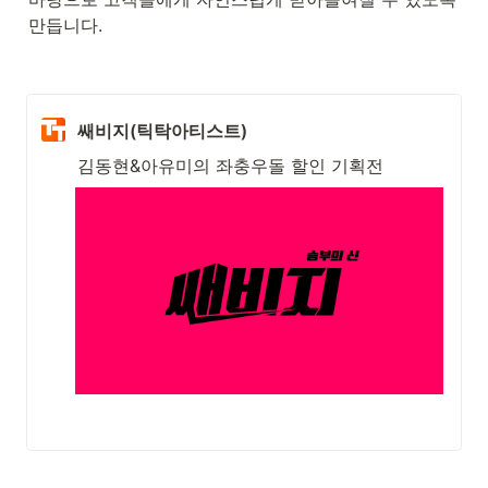
만듭니다.
쌔비지(틱탁아티스트)
김동현&아유미의 좌충우돌 할인 기획전