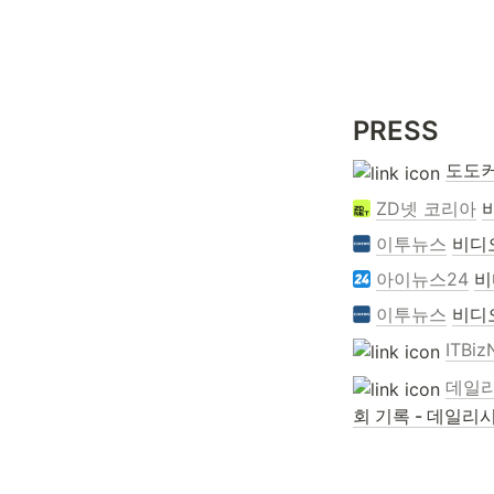
PRESS
도도커
ZD넷 코리아
이투뉴스
비디
아이뉴스24
비
이투뉴스
비디
ITBiz
데일
회 기록 - 데일리